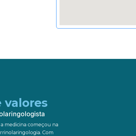
e valores
olaringologista
pela medicina começou na
rrinolaringologia. Com