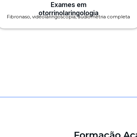
Exames em
otorrinolaringologia
Fibronaso, videolaringoscopia, audiometria completa
Formação Ac